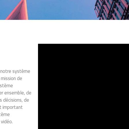
t notre système
e mission de
système
ler ensemble, de
s décisions, de
nt important
stème
 vidéo.