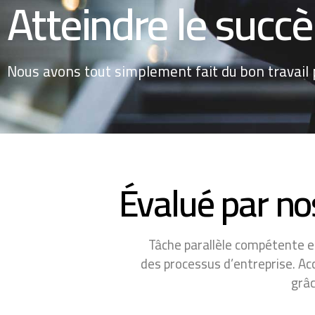
Atteindre le succè
Nous avons tout simplement fait du bon travail p
Évalué par no
Tâche parallèle compétente e
des processus d’entreprise. Ac
grâc