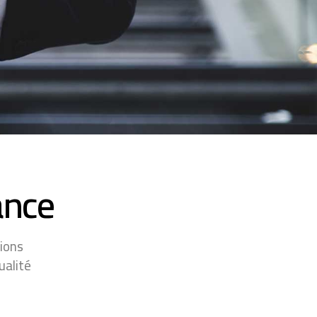
ance
ions
ualité