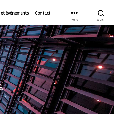
s et événements
Contact
Menu
Search
es
ans