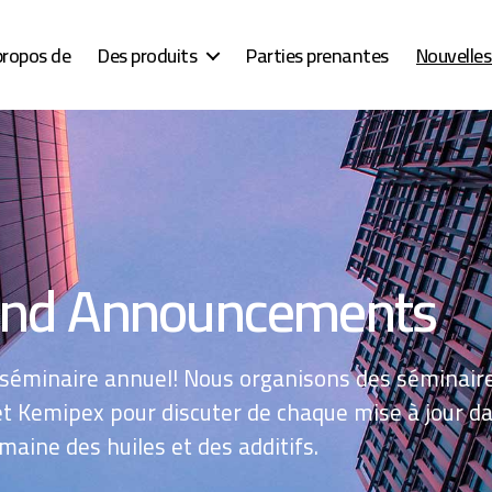
propos de
Des produits
Parties prenantes
Nouvelle
nd Announcements
 séminaire annuel! Nous organisons des séminair
et Kemipex pour discuter de chaque mise à jour d
maine des huiles et des additifs.